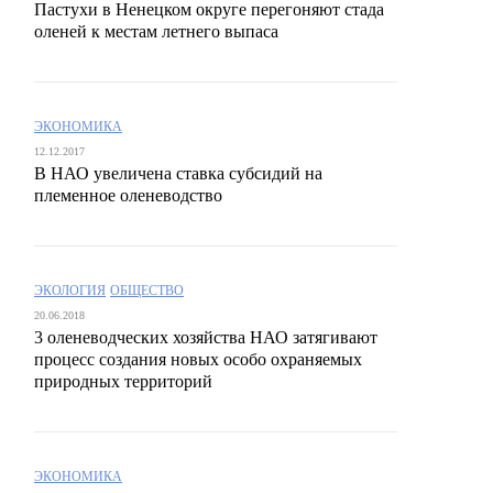
Пастухи в Ненецком округе перегоняют стада
оленей к местам летнего выпаса
ЭКОНОМИКА
12.12.2017
В НАО увеличена ставка субсидий на
племенное оленеводство
ЭКОЛОГИЯ
ОБЩЕСТВО
20.06.2018
3 оленеводческих хозяйства НАО затягивают
процесс создания новых особо охраняемых
природных территорий
ЭКОНОМИКА