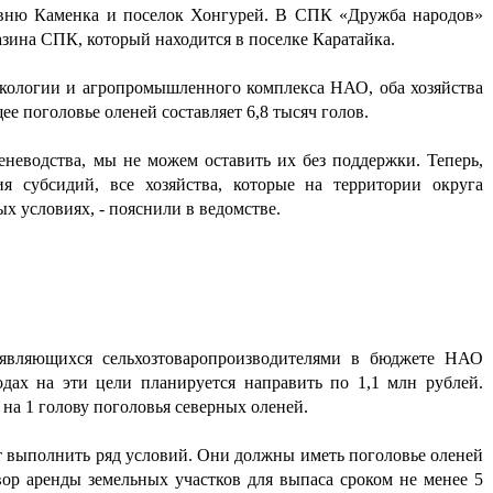
ревню Каменка и поселок Хонгурей. В СПК «Дружба народов»
зина СПК, который находится в поселке Каратайка.
экологии и агропромышленного комплекса НАО, оба хозяйства
е поголовье оленей составляет 6,8 тысяч голов.
еневодства, мы не можем оставить их без поддержки. Теперь,
я субсидий, все хозяйства, которые на территории округа
х условиях, - пояснили в ведомстве.
 являющихся сельхозтоваропроизводителями в бюджете НАО
одах на эти цели планируется направить по 1,1 млн рублей.
 на 1 голову поголовья северных оленей.
т выполнить ряд условий. Они должны иметь поголовье оленей
вор аренды земельных участков для выпаса сроком не менее 5