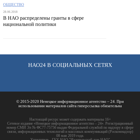
ОБЩЕСТВО
28.06.2018
В НАО распределены гранты в сфере
национальной политики
НАО24 В СОЦИАЛЬНЫХ СЕТЯХ
© 2015-2020 Ненецкое информационное агентство – 24. При
использовании материалов сайта гиперссылка обязательна
Настоящий ресурс может содержать материалы 16+
Сетевое издание «Ненецкое информационное агентство – 24». Регистрационный
номер СМИ Эл № ФС77-75756 выдан Федеральной службой по надзору в сфере
связи, информационных технологий и массовых коммуникаций (Роскомнадзор)
08 мая 2019 года.
Учредитель - ГБУ НАО "Издательский дом НАО"