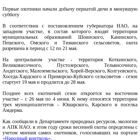
Первые охотники начали добычу пернатой дичи в минувшую
субботу
В соответствии с постановлением губернатора НАО, на
западном участке, в состав которого входят территории
муниципальных образований Шоинского, Канинского,
Пешского, Омского и Тиманского сельсоветов, охота
разрешена в период с 12 по 21 мая.
На центральном участке - территория Коткинского,
Великовисочного, Пустозерского, Тельвисочного,
Андегского, Малоземельского, Хорей-Верского, Колгуевского,
Хоседа-Хардского и Приморско-Куйского сельсоветов - сезон
стартует 19 мая и продлится до 28 мая.
Позднее всех охотничий сезон откроется на восточном
участке – с 26 мая по 4 июня. К нему относятся территории
трех муниципалитетов – Юшарского, Карского и поселка
Амдерма.
Как сообщили в Департаменте природных ресурсов, экологии
и АПК НАО, в этом году сроки весенней охоты определены с
учетом мнения самих охотников, голосовавших на портале
«Народный контроль»
.