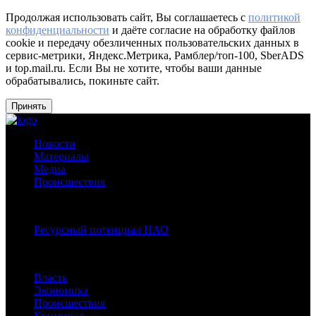
Продолжая использовать сайт, Вы соглашаетесь с
политикой
конфиденциальности
и даёте согласие на обработку файлов
cookie и передачу обезличенных пользовательских данных в
сервис-метрики, Яндекс.Метрика, Рамблер/топ-100, SberADS
и top.mail.ru. Если Вы не хотите, чтобы ваши данные
обрабатывались, покиньте сайт.
Принять
Новости
Материалы
Медиа
Происшествия
Спецпроекты:
Ресурсный потенциал НАО
Рубрики
Власть
Экономика
Происшествия
Криминал