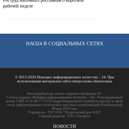
Роструд напомнил россиянам о короткой
рабочей неделе
НАО24 В СОЦИАЛЬНЫХ СЕТЯХ
© 2015-2020 Ненецкое информационное агентство – 24. При
использовании материалов сайта гиперссылка обязательна
Настоящий ресурс может содержать материалы 16+
Сетевое издание «Ненецкое информационное агентство – 24». Регистрационный
номер СМИ Эл № ФС77-75756 выдан Федеральной службой по надзору в сфере
связи, информационных технологий и массовых коммуникаций (Роскомнадзор)
08 мая 2019 года.
Учредитель - ГБУ НАО "Издательский дом НАО"
Главный редактор - Е.Ю. Тимофеев
НОВОСТИ