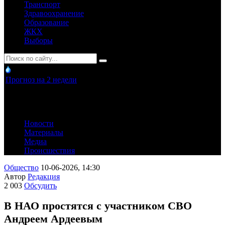
Транспорт
Здравоохранение
Образование
ЖКХ
Выборы
Прогноз на 2 недели
Новости
Материалы
Медиа
Происшествия
Общество
10-06-2026, 14:30
Автор
Редакция
2 003
Обсудить
В НАО простятся с участником СВО
Андреем Ардеевым