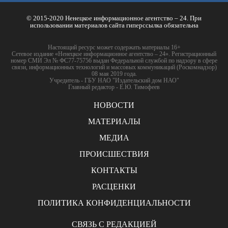
© 2015-2020 Ненецкое информационное агентство – 24. При
использовании материалов сайта гиперссылка обязательна
Настоящий ресурс может содержать материалы 16+
Сетевое издание «Ненецкое информационное агентство – 24». Регистрационный
номер СМИ Эл № ФС77-75756 выдан Федеральной службой по надзору в сфере
связи, информационных технологий и массовых коммуникаций (Роскомнадзор)
08 мая 2019 года.
Учредитель - ГБУ НАО "Издательский дом НАО"
Главный редактор - Е.Ю. Тимофеев
НОВОСТИ
МАТЕРИАЛЫ
МЕДИА
ПРОИСШЕСТВИЯ
КОНТАКТЫ
РАСЦЕНКИ
ПОЛИТИКА КОНФИДЕНЦИАЛЬНОСТИ
СВЯЗЬ С РЕДАКЦИЕЙ