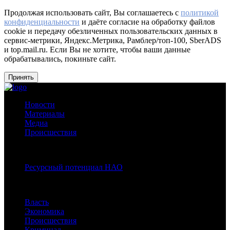
Продолжая использовать сайт, Вы соглашаетесь с
политикой
конфиденциальности
и даёте согласие на обработку файлов
cookie и передачу обезличенных пользовательских данных в
сервис-метрики, Яндекс.Метрика, Рамблер/топ-100, SberADS
и top.mail.ru. Если Вы не хотите, чтобы ваши данные
обрабатывались, покиньте сайт.
Принять
Новости
Материалы
Медиа
Происшествия
Спецпроекты:
Ресурсный потенциал НАО
Рубрики
Власть
Экономика
Происшествия
Криминал