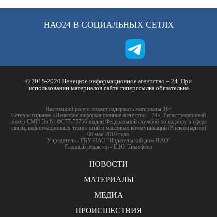
НАО24 В СОЦИАЛЬНЫХ СЕТЯХ
© 2015-2020 Ненецкое информационное агентство – 24. При
использовании материалов сайта гиперссылка обязательна
Настоящий ресурс может содержать материалы 16+
Сетевое издание «Ненецкое информационное агентство – 24». Регистрационный
номер СМИ Эл № ФС77-75756 выдан Федеральной службой по надзору в сфере
связи, информационных технологий и массовых коммуникаций (Роскомнадзор)
08 мая 2019 года.
Учредитель - ГБУ НАО "Издательский дом НАО"
Главный редактор - Е.Ю. Тимофеев
НОВОСТИ
МАТЕРИАЛЫ
МЕДИА
ПРОИСШЕСТВИЯ