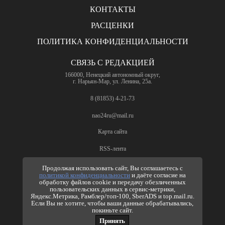
КОНТАКТЫ
РАСЦЕНКИ
ПОЛИТИКА КОНФИДЕНЦИАЛЬНОСТИ
СВЯЗЬ С РЕДАКЦИЕЙ
166000, Ненецкий автономный округ,
г. Нарьян-Мар, ул. Ленина, 25а.
8 (81853) 4-21-73
nao24ru@mail.ru
Карта сайта
RSS-лента
ПО ВОПРОСАМ РЕКЛАМЫ
Продолжая использовать сайт, Вы соглашаетесь с
политикой конфиденциальности
и даёте согласие на
8 (81853) 4-63-61
обработку файлов cookie и передачу обезличенных
пользовательских данных в сервис-метрики,
nao24ru@mail.ru
Яндекс.Метрика, Рамблер/топ-100, SberADS и top.mail.ru.
info@nao24.ru
Если Вы не хотите, чтобы ваши данные обрабатывались,
покиньте сайт.
Принять