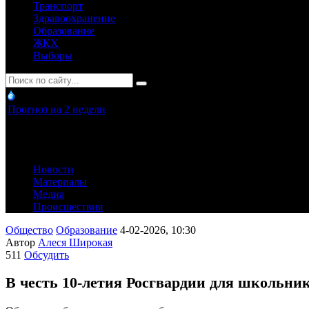
Транспорт
Здравоохранение
Образование
ЖКХ
Выборы
Прогноз на 2 недели
Новости
Материалы
Медиа
Происшествия
Общество
Образование
4-02-2026, 10:30
Автор
Алеся Широкая
511
Обсудить
В честь 10-летия Росгвардии для школьн