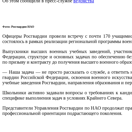
Об этом сообщили в пресс-службе
ведомства
Фото: Росгвардия НАО
Офицеры Росгвардии провели встречу с почти 170 учащимися
состоялось в рамках реализации региональной программы вое
Выпускники высших военных учебных заведений, участники
Федерации, структуре и основных задачах по обеспечению б
по призыву и контракту до получения высшего военного образо
— Наша задача — не просто рассказать о службе, а ответит
гвардии Российской Федерации, освоения военного искусст
учебные заведения Росгвардии, направления образования и пер
Школьники активно задавали вопросы о требованиях к канди
специфике выполнения задач в условиях Крайнего Севера.
Представители Управления Росгвардии по НАО продолжат пра
профессиональной ориентации подрастающего поколения.