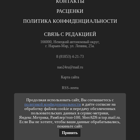
КОНТАКТЫ
РАСЦЕНКИ
ПОЛИТИКА КОНФИДЕНЦИАЛЬНОСТИ
СВЯЗЬ С РЕДАКЦИЕЙ
166000, Ненецкий автономный округ,
г. Нарьян-Мар, ул. Ленина, 25а.
8 (81853) 4-21-73
nao24ru@mail.ru
Карта сайта
RSS-лента
ПО ВОПРОСАМ РЕКЛАМЫ
Продолжая использовать сайт, Вы соглашаетесь с
политикой конфиденциальности
и даёте согласие на
8 (81853) 4-63-61
обработку файлов cookie и передачу обезличенных
пользовательских данных в сервис-метрики,
nao24ru@mail.ru
Яндекс.Метрика, Рамблер/топ-100, SberADS и top.mail.ru.
info@nao24.ru
Если Вы не хотите, чтобы ваши данные обрабатывались,
покиньте сайт.
Принять