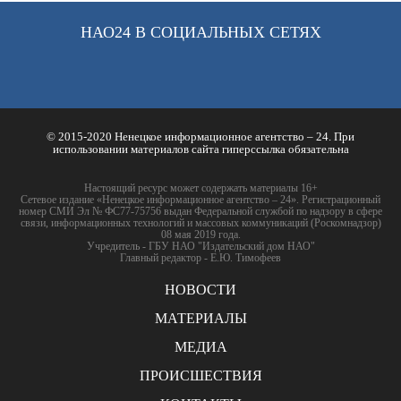
НАО24 В СОЦИАЛЬНЫХ СЕТЯХ
© 2015-2020 Ненецкое информационное агентство – 24. При
использовании материалов сайта гиперссылка обязательна
Настоящий ресурс может содержать материалы 16+
Сетевое издание «Ненецкое информационное агентство – 24». Регистрационный
номер СМИ Эл № ФС77-75756 выдан Федеральной службой по надзору в сфере
связи, информационных технологий и массовых коммуникаций (Роскомнадзор)
08 мая 2019 года.
Учредитель - ГБУ НАО "Издательский дом НАО"
Главный редактор - Е.Ю. Тимофеев
НОВОСТИ
МАТЕРИАЛЫ
МЕДИА
ПРОИСШЕСТВИЯ