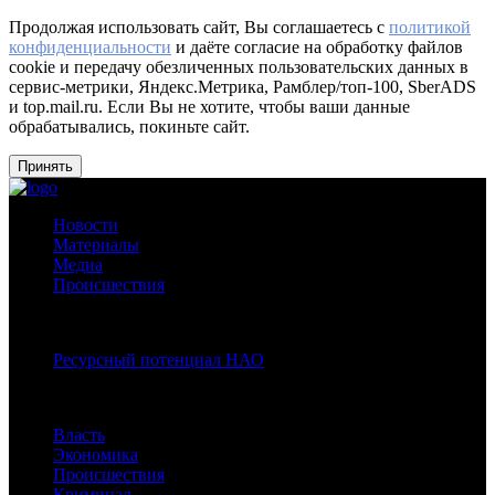
Продолжая использовать сайт, Вы соглашаетесь с
политикой
конфиденциальности
и даёте согласие на обработку файлов
cookie и передачу обезличенных пользовательских данных в
сервис-метрики, Яндекс.Метрика, Рамблер/топ-100, SberADS
и top.mail.ru. Если Вы не хотите, чтобы ваши данные
обрабатывались, покиньте сайт.
Принять
Новости
Материалы
Медиа
Происшествия
Спецпроекты:
Ресурсный потенциал НАО
Рубрики
Власть
Экономика
Происшествия
Криминал