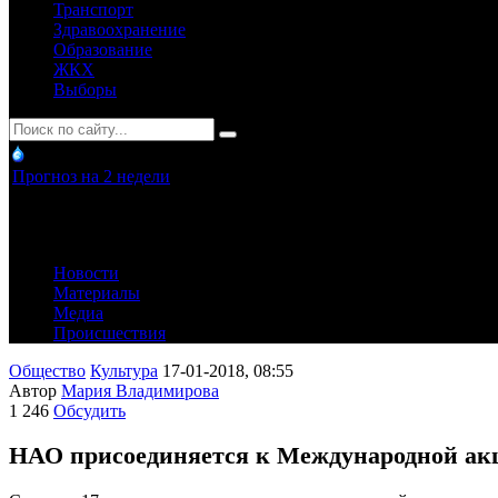
Транспорт
Здравоохранение
Образование
ЖКХ
Выборы
Прогноз на 2 недели
Новости
Материалы
Медиа
Происшествия
Общество
Культура
17-01-2018, 08:55
Автор
Мария Владимирова
1 246
Обсудить
НАО присоединяется к Международной акц