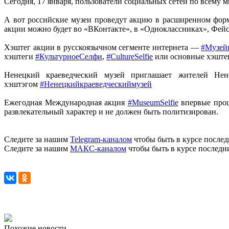
Сегодня, 17 января, пользователи социальных сетей по всему 
А вот российские музеи проведут акцию в расширенном форма
акции можно будет во «ВКонтакте», в «Одноклассниках», Фей
Хэштег акции в русскоязычном сегменте интернета —
#Музей
хэштеги
#КультурноеСелфи
,
#CultureSelfie
или основные хэште
Ненецкий краеведческий музей приглашает жителей Нен
хэштэгом
#Ненецкийкраеведческиймузей
Ежегодная Международная акция
#MuseumSelfie
впервые прош
развлекательный характер и не должен быть политизирован.
Следите за нашим
Telegram-каналом
чтобы быть в курсе послед
Следите за нашим
МАКС-каналом
чтобы быть в курсе последн
Похожие новости