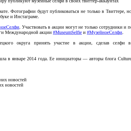
миру публикуют музейные селфи в своих твиттер-аккаунтах
те. Фотографии будут публиковаться не только в Твиттере, но
сбуке и Инстаграме.
ноеСелфи
. Участвовать в акции могут не только сотрудники и п
ги Международной акции
#MuseumSelfie
и
#МузейноеСелфи
.
ецкого округа принять участие в акции, сделав селфи 
ла в январе 2014 года. Ее инициаторы — авторы блога Cultu
них новостей
их новостей