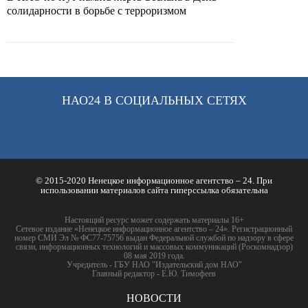
солидарности в борьбе с терроризмом
НАО24 В СОЦИАЛЬНЫХ СЕТЯХ
© 2015-2020 Ненецкое информационное агентство – 24. При
использовании материалов сайта гиперссылка обязательна
Настоящий ресурс может содержать материалы 16+
Сетевое издание «Ненецкое информационное агентство – 24». Регистрационный
номер СМИ Эл № ФС77-75756 выдан Федеральной службой по надзору в сфере
связи, информационных технологий и массовых коммуникаций (Роскомнадзор)
08 мая 2019 года.
Учредитель - ГБУ НАО "Издательский дом НАО"
Главный редактор - Е.Ю. Тимофеев
НОВОСТИ