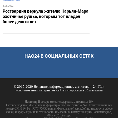
8.08.2022
Росгвардия вернула жителю Нарьян-Мара
охотничье ружьё, которым тот владел
более десяти лет
НАО24 В СОЦИАЛЬНЫХ СЕТЯХ
© 2015-2020 Ненецкое информационное агентство – 24. При
использовании материалов сайта гиперссылка обязательна
Настоящий ресурс может содержать материалы 16+
Сетевое издание «Ненецкое информационное агентство – 24». Регистрационный
номер СМИ Эл № ФС77-75756 выдан Федеральной службой по надзору в сфере
связи, информационных технологий и массовых коммуникаций (Роскомнадзор)
08 мая 2019 года.