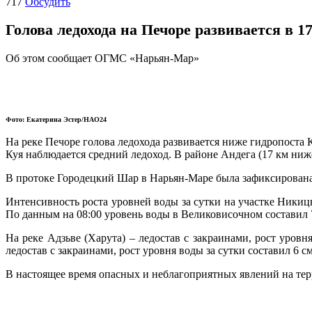
717
Обсудить
Голова ледохода на Печоре развивается в 
Об этом сообщает ОГМС «Нарьян-Мар»
Фото: Екатерина Эстер/НАО24
На реке Печоре голова ледохода развивается ниже гидропоста
Куя наблюдается средний ледоход. В районе Андега (17 км ниж
В протоке Городецкий Шар в Нарьян-Маре была зафиксирована п
Интенсивность роста уровней воды за сутки на участке Никиц
По данным на 08:00 уровень воды в Великовисочном составил 7
На реке Адзьве (Харута) – ледостав с закраинами, рост уровн
ледостав с закраинами, рост уровня воды за сутки составил 6 см
В настоящее время опасных и неблагоприятных явлений на тер