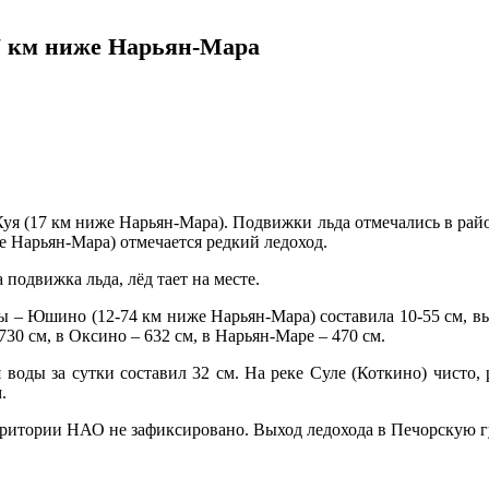
17 км ниже Нарьян-Мара
 Куя (17 км ниже Нарьян-Мара). Подвижки льда отмечались в рай
е Нарьян-Мара) отмечается редкий ледоход.
одвижка льда, лёд тает на месте.
ы – Юшино (12-74 км ниже Нарьян-Мара) составила 10-55 см, вы
30 см, в Оксино – 632 см, в Нарьян-Маре – 470 см.
я воды за сутки составил 32 см. На реке Суле (Коткино) чисто, 
.
ритории НАО не зафиксировано. Выход ледохода в Печорскую гу