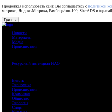
Продолжая использовать сайт, Вы соглашаетесь с
политикой к
метрики, Яндекс.Метрика, Рамблер/топ-100, SberADS и top.mail
Принять
Новости
Материалы
Медиа
Происшествия
Спецпроекты:
Ресурсный потенциал НАО
Рубрики
Власть
Экономика
Происшествия
Криминал
Общество
Экология
Спорт
Культура