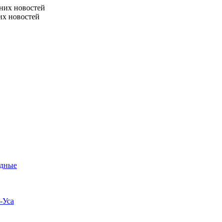
них новостей
их новостей
одные
-Уса