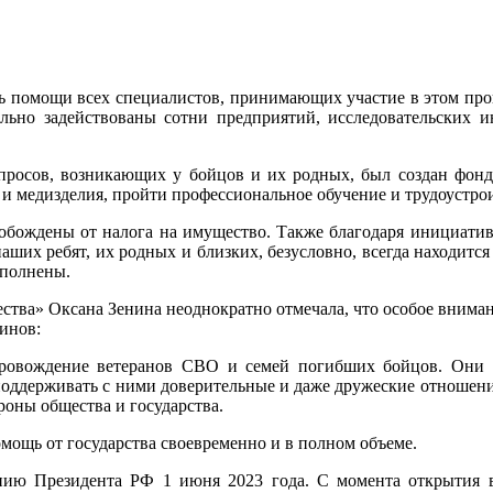
 помощи всех специалистов, принимающих участие в этом прои
ьно задействованы сотни предприятий, исследовательских ин
просов, возникающих у бойцов и их родных, был создан фонд
 и медизделия, пройти профессиональное обучение и трудоустрои
бождены от налога на имущество. Также благодаря инициати
их ребят, их родных и близких, безусловно, всегда находится 
ыполнены.
ства» Оксана Зенина неоднократно отмечала, что особое внима
инов:
ровождение ветеранов СВО и семей погибших бойцов. Они н
, поддерживать с ними доверительные и даже дружеские отношен
роны общества и государства.
мощь от государства своевременно и в полном объеме.
нию Президента РФ 1 июня 2023 года. С момента открытия 