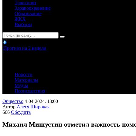
Транспорт
Здравоохранение
Образование
ЖКХ
Выборы
Прогноз на 2 недели
Новости
Материалы
Медиа
Происшествия
Общество
4-04-2024, 13:00
Автор
Алеся Широкая
666
Обсудить
Михаил Мишустин отметил важность помо