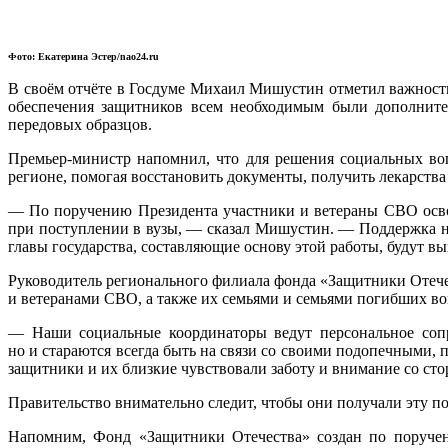
Фото: Екатерина Эстер/nao24.ru
В своём отчёте в Госдуме Михаил Мишустин отметил важность
обеспечения защитников всем необходимым были дополнител
передовых образцов.
Премьер-министр напомнил, что для решения социальных во
регионе, помогая восстановить документы, получить лекарства
— По поручению Президента участники и ветераны СВО осво
при поступлении в вузы, — сказал Мишустин. — Поддержка наш
главы государства, составляющие основу этой работы, будут в
Руководитель регионального филиала фонда «Защитники Отече
и ветеранами СВО, а также их семьями и семьями погибших во
— Наши социальные координаторы ведут персональное соп
но и стараются всегда быть на связи со своими подопечными
защитники и их близкие чувствовали заботу и внимание со сто
Правительство внимательно следит, чтобы они получали эту по
Напомним, Фонд «Защитники Отечества» создан по поруче