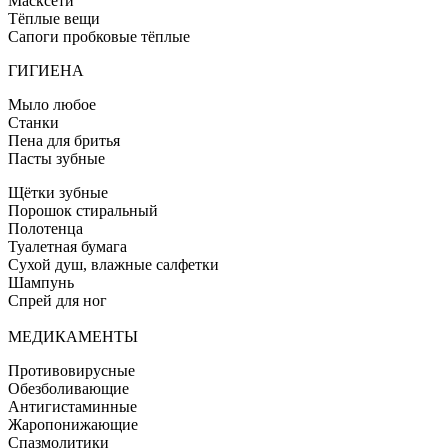
Масксети
Тёплые вещи
Сапоги пробковые тёплые
ГИГИЕНА
Мыло любое
Станки
Пена для бритья
Пасты зубные
Щётки зубные
Порошок стиральный
Полотенца
Туалетная бумага
Сухой душ, влажные салфетки
Шампунь
Спрей для ног
МЕДИКАМЕНТЫ
Противовирусные
Обезболивающие
Антигистаминные
Жаропонижающие
Спазмолитики