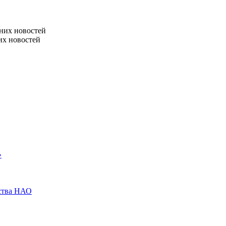
них новостей
их новостей
»
ества НАО