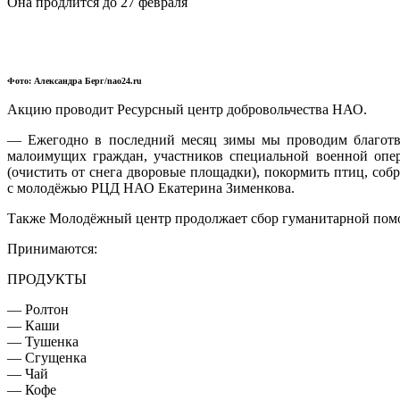
Она продлится до 27 февраля
Фото: Александра Берг/nao24.ru
Акцию проводит Ресурсный центр добровольчества НАО.
— Ежегодно в последний месяц зимы мы проводим благотво
малоимущих граждан, участников специальной военной опе
(очистить от снега дворовые площадки), покормить птиц, со
с молодёжью РЦД НАО Екатерина Зименкова.
Также Молодёжный центр продолжает сбор гуманитарной помо
Принимаются:
ПРОДУКТЫ
— Ролтон
— Каши
— Тушенка
— Сгущенка
— Чай
— Кофе