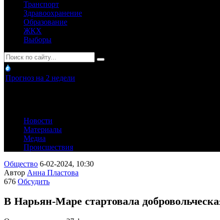
Транспорт
Здравоохранение
Образование
ЖКХ
Выборы
Прогноз на 2 недели
Новости
Материалы
Медиа
Происшествия
Общество
6-02-2024, 10:30
Автор
Анна Пластова
676
Обсудить
В Нарьян-Маре стартовала добровольческ