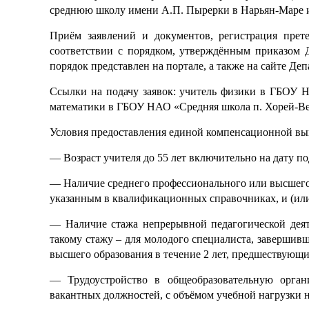
среднюю школу имени А.П. Пырерки в Нарьян-Маре и
Приём заявлений и документов, регистрация прете
соответствии с порядком, утверждённым приказом Д
порядок представлен на портале, а также на сайте Деп
Ссылки на подачу заявок: учитель физики в ГБОУ 
математики в ГБОУ НАО «Средняя школа п. Хорей-Ве
Условия предоставления единой компенсационной вы
— Возраст учителя до 55 лет включительно на дату п
— Наличие среднего профессионального или высшег
указанным в квалификационных справочниках, и (ил
— Наличие стажа непрерывной педагогической деят
такому стажу – для молодого специалиста, завершив
высшего образования в течение 2 лет, предшествующи
— Трудоустройство в общеобразовательную орга
вакантных должностей, с объёмом учебной нагрузки не