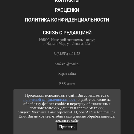
РАСЦЕНКИ
ПОЛИТИКА КОНФИДЕНЦИАЛЬНОСТИ
СВЯЗЬ С РЕДАКЦИЕЙ
166000, Ненецкий автономный округ,
г. Нарьян-Мар, ул. Ленина, 25а.
8 (81853) 4-21-73
nao24ru@mail.ru
Карта сайта
RSS-лента
ПО ВОПРОСАМ РЕКЛАМЫ
Продолжая использовать сайт, Вы соглашаетесь с
политикой конфиденциальности
и даёте согласие на
8 (81853) 4-63-61
обработку файлов cookie и передачу обезличенных
пользовательских данных в сервис-метрики,
nao24ru@mail.ru
Яндекс.Метрика, Рамблер/топ-100, SberADS и top.mail.ru.
info@nao24.ru
Если Вы не хотите, чтобы ваши данные обрабатывались,
покиньте сайт.
Принять