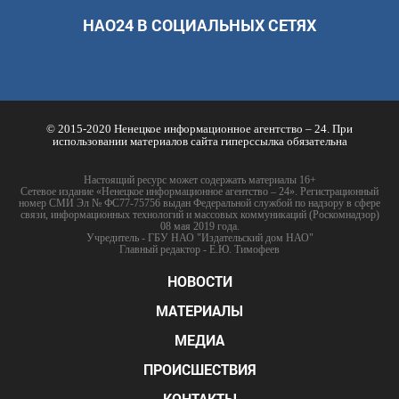
НАО24 В СОЦИАЛЬНЫХ СЕТЯХ
© 2015-2020 Ненецкое информационное агентство – 24. При
использовании материалов сайта гиперссылка обязательна
Настоящий ресурс может содержать материалы 16+
Сетевое издание «Ненецкое информационное агентство – 24». Регистрационный
номер СМИ Эл № ФС77-75756 выдан Федеральной службой по надзору в сфере
связи, информационных технологий и массовых коммуникаций (Роскомнадзор)
08 мая 2019 года.
Учредитель - ГБУ НАО "Издательский дом НАО"
Главный редактор - Е.Ю. Тимофеев
НОВОСТИ
МАТЕРИАЛЫ
МЕДИА
ПРОИСШЕСТВИЯ
КОНТАКТЫ