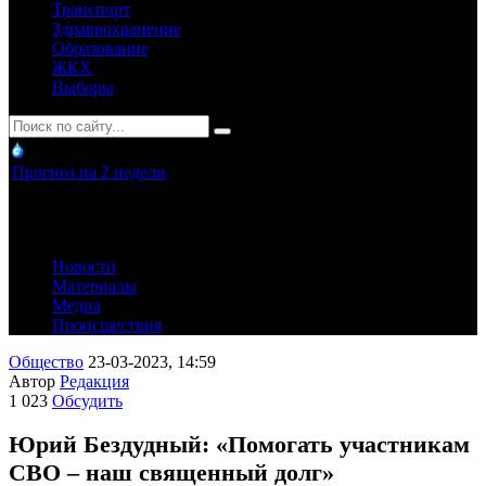
Транспорт
Здравоохранение
Образование
ЖКХ
Выборы
Прогноз на 2 недели
Новости
Материалы
Медиа
Происшествия
Общество
23-03-2023, 14:59
Автор
Редакция
1 023
Обсудить
Юрий Бездудный: «Помогать участникам
СВО – наш священный долг»