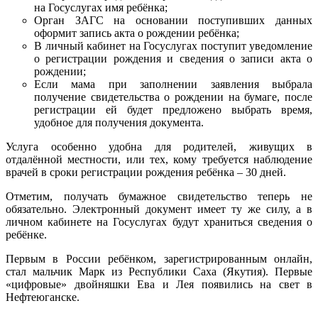
на Госуслугах имя
ребёнка
;
Орган
ЗАГС
на основании поступивших данных
оформит запись акта о рождении
ребёнка
;
В личный кабинет на Госуслугах поступит уведомление
о регистрации рождения и
сведения
о записи акта о
рождении;
Если
мама
при заполнении заявления выбрала
получение свидетельства о рождении на
бумаге
, после
регистрации
ей
будет предложено выбрать время,
удобное для получения документа.
Услуга особенно удобна для родителей, живущих в
отдалённой местности, или тех, кому требуется наблюдение
врачей в сроки регистрации рождения ребёнка – 30 дней.
Отметим, получать бумажное свидетельство теперь не
обязательно. Электронный документ имеет ту же силу, а в
личном кабинете на Госуслугах будут храниться
сведения
о
ребёнке
.
Первым
в России ребёнком, зарегистрированным онлайн,
стал мальчик Марк из Республики Саха (Якутия).
Первые
«цифровые» двойняшки Ева и Лея появились на свет в
Нефтеюганске.