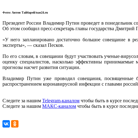
Фото: Антон Тайбарей/nao24.ru
Президент России Владимир Путин проведет в понедельник со
Об этом сообщил пресс-секретарь главы государства Дмитрий П
«У него запланировано достаточно большое совещание в ре
эксперты», — сказал Песков.
По его словам, в совещании будут участвовать ученые-вирус
оценку специалистов, насколько эффективны принимаемые м
прогнозы насчет развития ситуации.
Владимир Путин уже проводил совещания, посвященные бо
распространением коронавирусной инфекции с главами россий
Следите за нашим
Telegram-каналом
чтобы быть в курсе послед
Следите за нашим
МАКС-каналом
чтобы быть в курсе последн