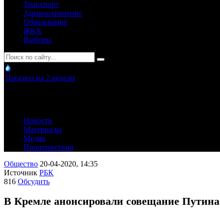
Транспорт
Здравоохранение
Образование
ЖКХ
Выборы
Прогноз на 2 недели
Новости
Материалы
Медиа
Происшествия
Общество
20-04-2020, 14:35
Источник
РБК
816
Обсудить
В Кремле анонсировали совещание Путина 