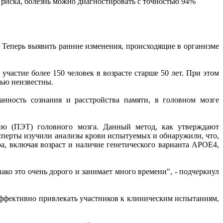
 риска, болезнь можно диагностировать с точностью 94%
 Теперь выявить ранние изменения, происходящие в организме
астие более 150 человек в возрасте старше 50 лет. При этом
тью неизвестны.
нность сознания и расстройства памяти, в головном мозге
ю (ПЭТ) головного мозга. Данный метод, как утверждают
ксперты изучили анализы крови испытуемых и обнаружили, что,
а, включая возраст и наличие генетического варианта APOE4,
ко это очень дорого и занимает много времени", - подчеркнул
эффективно привлекать участников к клиническим испытаниям,