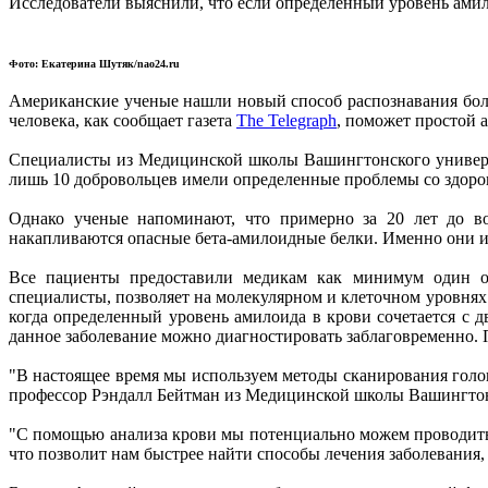
Исследователи выяснили, что если определенный уровень амил
Фото: Екатерина Шутяк/nao24.ru
Американские ученые нашли новый способ распознавания боле
человека, как сообщает газета
The Telegraph
, поможет простой 
Специалисты из Медицинской школы Вашингтонского университ
лишь 10 добровольцев имели определенные проблемы со здоро
Однако ученые напоминают, что примерно за 20 лет до воз
накапливаются опасные бета-амилоидные белки. Именно они и
Все пациенты предоставили медикам как минимум один о
специалисты, позволяет на молекулярном и клеточном уровнях
когда определенный уровень амилоида в крови сочетается с 
данное заболевание можно диагностировать заблаговременно. П
"В настоящее время мы используем методы сканирования голов
профессор Рэндалл Бейтман из Медицинской школы Вашингтон
"С помощью анализа крови мы потенциально можем проводить 
что позволит нам быстрее найти способы лечения заболевания, 