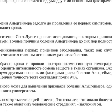
оида в крови сочетается с двумя другими основными факторами
зни Альцгеймера задолго до проявления ее первых симптомов.
анализ крови.
ета в Сент-Луисе провели исследование, в котором приняли уч
вьем. Точные причины болезни Альцгеймера до сих пор полнос
никновения первых признаков заболевания, таких как спута
 считаются главным источником развития болезни.
бразец крови и прошли позитронно-эмиссионную томографи
 оценить интенсивность обмена веществ в тканях организма. Э
двумя другими основными факторами риска болезни Альцгеймер
ричем точность теста составляет почти 94%.
ного мозга для выявления признаков болезни Альцгеймера, одна
ского университета.
осмотр тысячи людей в месяц. Это означает, что можно более 
а также облегчить человеческие страдания", - заключил он.