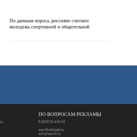
По данным опроса, россияне считают
молодежь спортивной и общительной
ПО ВОПРОСАМ РЕКЛАМЫ
уг,
8 (81853) 4-63-61
nao24ru@mail.ru
info@nao24.ru