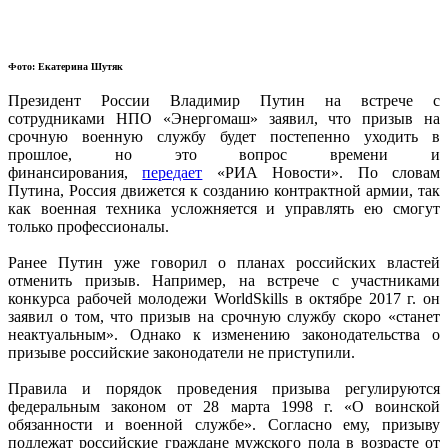
Фото: Екатерина Шутяк
Президент России Владимир Путин на встрече с
сотрудниками НПО «Энергомаш» заявил, что призыв на
срочную военную службу будет постепенно уходить в
прошлое, но это вопрос времени и
финансирования,
передает
«РИА Новости». По словам
Путина, Россия движется к созданию контрактной армии, так
как военная техника усложняется и управлять ею смогут
только профессионалы.
Ранее Путин уже говорил о планах российских властей
отменить призыв. Например, на встрече с участниками
конкурса рабочей молодежи WorldSkills в октябре 2017 г. он
заявил о том, что призыв на срочную службу скоро «станет
неактуальным». Однако к изменению законодательства о
призыве российские законодатели не приступили.
Правила и порядок проведения призыва регулируются
федеральным законом от 28 марта 1998 г. «О воинской
обязанности и военной службе». Согласно ему, призыву
подлежат российские граждане мужского пола в возрасте от