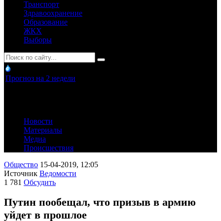
Транспорт
Здравоохранение
Образование
ЖКХ
Выборы
Прогноз на 2 недели
Новости
Материалы
Медиа
Происшествия
Общество
15-04-2019, 12:05
Источник
Ведомости
1 781
Обсудить
Путин пообещал, что призыв в армию
уйдет в прошлое