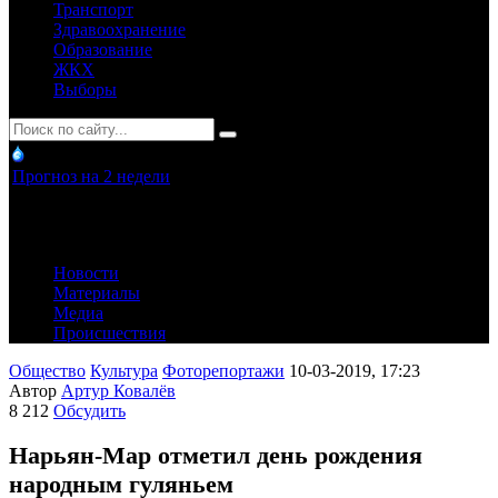
Транспорт
Здравоохранение
Образование
ЖКХ
Выборы
Прогноз на 2 недели
Новости
Материалы
Медиа
Происшествия
Общество
Культура
Фоторепортажи
10-03-2019, 17:23
Автор
Артур Ковалёв
8 212
Обсудить
Нарьян-Мар отметил день рождения
народным гуляньем