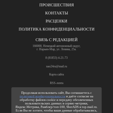
ПРОИСШЕСТВИЯ
КОНТАКТЫ
РАСЦЕНКИ
ПОЛИТИКА КОНФИДЕНЦИАЛЬНОСТИ
СВЯЗЬ С РЕДАКЦИЕЙ
166000, Ненецкий автономный округ,
г. Нарьян-Мар, ул. Ленина, 25а.
8 (81853) 4-21-73
nao24ru@mail.ru
Карта сайта
RSS-лента
ПО ВОПРОСАМ РЕКЛАМЫ
Продолжая использовать сайт, Вы соглашаетесь с
политикой конфиденциальности
и даёте согласие на
8 (81853) 4-63-61
обработку файлов cookie и передачу обезличенных
пользовательских данных в сервис-метрики,
nao24ru@mail.ru
Яндекс.Метрика, Рамблер/топ-100, SberADS и top.mail.ru.
info@nao24.ru
Если Вы не хотите, чтобы ваши данные обрабатывались,