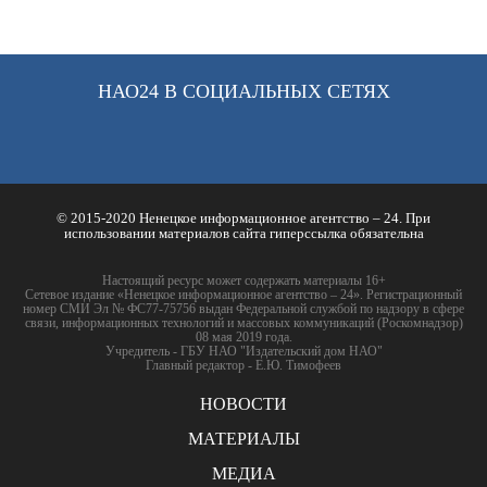
НАО24 В СОЦИАЛЬНЫХ СЕТЯХ
© 2015-2020 Ненецкое информационное агентство – 24. При
использовании материалов сайта гиперссылка обязательна
Настоящий ресурс может содержать материалы 16+
Сетевое издание «Ненецкое информационное агентство – 24». Регистрационный
номер СМИ Эл № ФС77-75756 выдан Федеральной службой по надзору в сфере
связи, информационных технологий и массовых коммуникаций (Роскомнадзор)
08 мая 2019 года.
Учредитель - ГБУ НАО "Издательский дом НАО"
Главный редактор - Е.Ю. Тимофеев
НОВОСТИ
МАТЕРИАЛЫ
МЕДИА