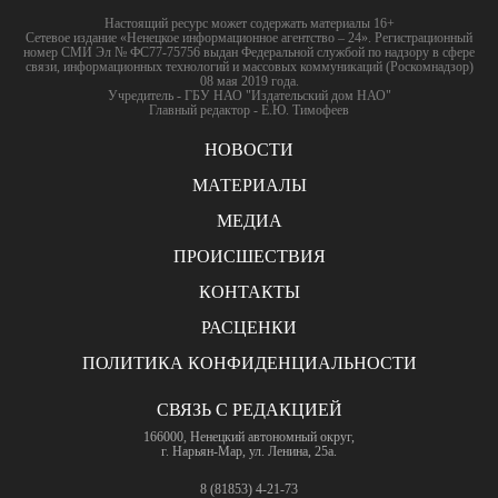
Настоящий ресурс может содержать материалы 16+
Сетевое издание «Ненецкое информационное агентство – 24». Регистрационный
номер СМИ Эл № ФС77-75756 выдан Федеральной службой по надзору в сфере
связи, информационных технологий и массовых коммуникаций (Роскомнадзор)
08 мая 2019 года.
Учредитель - ГБУ НАО "Издательский дом НАО"
Главный редактор - Е.Ю. Тимофеев
НОВОСТИ
МАТЕРИАЛЫ
МЕДИА
ПРОИСШЕСТВИЯ
КОНТАКТЫ
РАСЦЕНКИ
ПОЛИТИКА КОНФИДЕНЦИАЛЬНОСТИ
СВЯЗЬ С РЕДАКЦИЕЙ
166000, Ненецкий автономный округ,
г. Нарьян-Мар, ул. Ленина, 25а.
8 (81853) 4-21-73