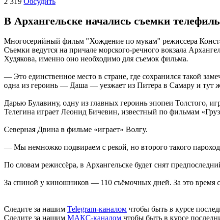
2 319
Обсудить
В Архангельске начались съемки телефиль
Многосерийный фильм "Хождение по мукам" режиссера Констант
Съемки ведутся на причале морского-речного вокзала Арханге
Худякова, именно оно необходимо для съемок фильма.
— Это единственное место в стране, где сохранился такой заме
одна из героинь — Даша — уезжает из Питера в Самару и тут же
Дарью Булавину, одну из главных героинь эпопеи Толстого, иг
Телегина играет Леонид Бичевин, известный по фильмам «Гру
Северная Двина в фильме «играет» Волгу.
— Мы немножко подвираем с рекой, но второго такого пароход
По словам режиссёра, в Архангельске будет снят предпоследни
За спиной у киношников — 110 съёмочных дней. За это время с
Следите за нашим
Telegram-каналом
чтобы быть в курсе послед
Следите за нашим
МАКС-каналом
чтобы быть в курсе последн