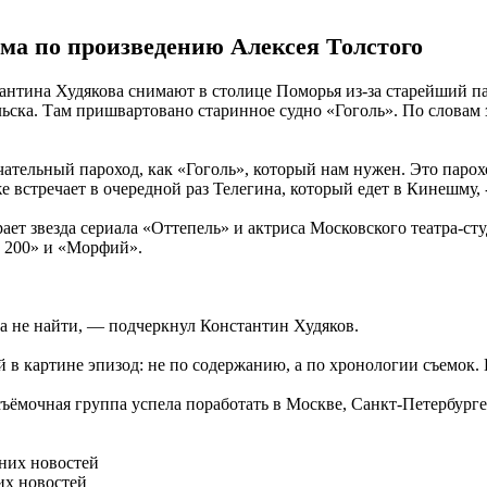
ма по произведению Алексея Толстого
ина Худякова снимают в столице Поморья из-за старейший паро
льска. Там пришвартовано старинное судно «Гоголь». По словам
чательный пароход, как «Гоголь», который нам нужен. Это парохо
 встречает в очередной раз Телегина, который едет в Кинешму, 
рает звезда сериала «Оттепель» и актриса Московского театра-с
з 200» и «Морфий».
а не найти, — подчеркнул Константин Худяков.
й в картине эпизод: не по содержанию, а по хронологии съемок.
ъёмочная группа успела поработать в Москве, Санкт-Петербурге
них новостей
их новостей