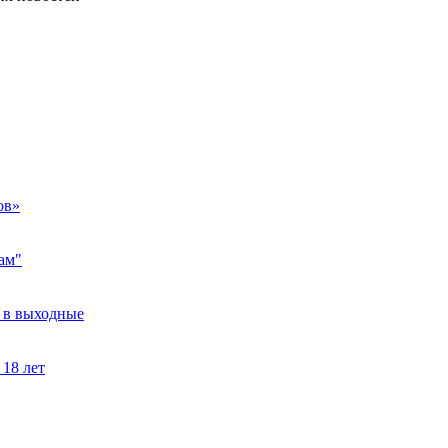
ов»
ам"
т в выходные
 18 лет