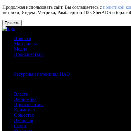
Продолжая использовать сайт, Вы соглашаетесь с
политикой к
метрики, Яндекс.Метрика, Рамблер/топ-100, SberADS и top.mail
Принять
Новости
Материалы
Медиа
Происшествия
Спецпроекты:
Ресурсный потенциал НАО
Рубрики
Власть
Экономика
Происшествия
Криминал
Общество
Экология
Спорт
Культура