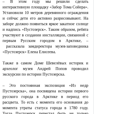
– В этом году мы решили сделать
интерактивную площадку «Забор Тома Сойера».
Установили 10 метров деревянного ограждения
и сейчас дети его активно разрисовывают. На
заборе должно появиться яркое закатное солнце
и надпись «Пустозерск». Таким образом, ребята
участвуют в создании инсталляции, связанной с
первым Русским городом в Арктике, –
рассказала замдиректора музея-заповедника
«Пустозерск» Елена Елисеева.
Также
в самом Доме
Шевелёвых
историк и
археолог музея Андрей Попов проводил
экскурсии по истории Пустозерска.
– Это постоянная экспозиция «Из недр
Пустозерска», она посвящена истории первого
русского города
в Арктике в период
его
расцвета. То есть с момента его основания до
момента утраты статуса города в 1780 году.
Тогда Пустозерск перестал быть не только