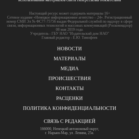
Настоящий ресурс может содержать материалы 16+
Сетевое издание «Ненецкое информационное агентство – 24». Регистрационный
номер СМИ Эл № ФС77-75756 выдан Федеральной службой по надзору в сфере
связи, информационных технологий и массовых коммуникаций (Роскомнадзор)
08 мая 2019 года.
Учредитель - ГБУ НАО "Издательский дом НАО"
Главный редактор - Е.Ю. Тимофеев
НОВОСТИ
МАТЕРИАЛЫ
МЕДИА
ПРОИСШЕСТВИЯ
КОНТАКТЫ
РАСЦЕНКИ
ПОЛИТИКА КОНФИДЕНЦИАЛЬНОСТИ
СВЯЗЬ С РЕДАКЦИЕЙ
166000, Ненецкий автономный округ,
г. Нарьян-Мар, ул. Ленина, 25а.