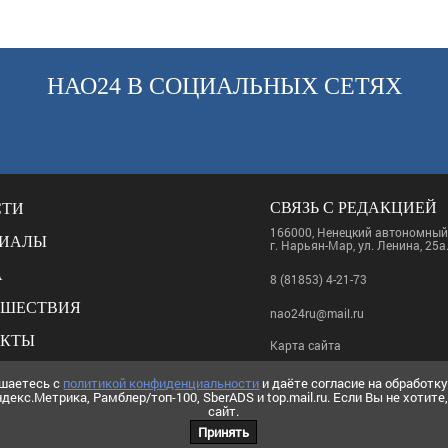
НАО24 В СОЦИАЛЬНЫХ СЕТЯХ
СВЯЗЬ С РЕДАКЦИЕЙ
СТИ
166000, Ненецкий автономный 
РИАЛЫ
г. Нарьян-Мар, ул. Ленина, 25а
А
8 (81853) 4-21-73
СШЕСТВИЯ
nao24ru@mail.ru
АКТЫ
Карта сайта
НКИ
RSS-лента
ашаетесь с
политикой конфиденциальности
и даёте согласие на обработк
декс.Метрика, Рамблер/топ-100, SberADS и top.mail.ru. Если Вы не хотит
ИКА КОНФИДЕНЦИАЛЬНОСТИ
сайт.
Принять