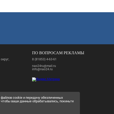
ПО ВОПРОСАМ РЕКЛАМЫ
округ,
8 (81853) 4-63-61
.
nao24ru@mail.ru
info@nao24.ru
у файлов cookie и передачу обезличенных
е, чтобы ваши данные обрабатывались, покиньте