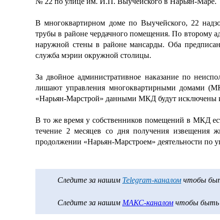
№ 22 по улице им. И.П. Выучейского в Нарьян-Маре.
В многоквартирном доме по Выучейского, 22 надзо
трубы в районе чердачного помещения. По второму а
наружной стены в районе мансарды. Оба предписан
служба мэрии окружной столицы.
За двойное административное наказание по неисп
лишают управления многоквартирными домами (М
«Нарьян-Марстрой» данными МКД будут исключены из
В то же время у собственников помещений в МКД ест
течение 2 месяцев со дня получения извещения 
продолжении «Нарьян-Марстроем» деятельности по 
Следите за нашим
Telegram-каналом
чтобы быть
Следите за нашим
МАКС-каналом
чтобы быть в