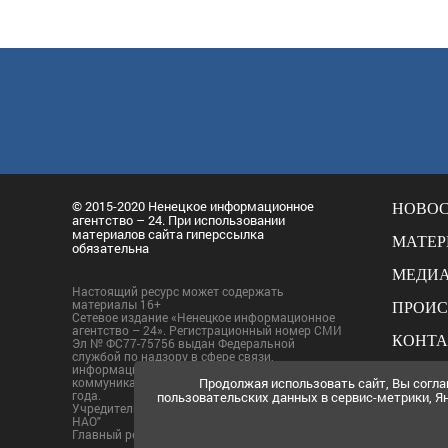
© 2015-2020 Ненецкое информационное
НОВО
агентство – 24. При использовании
материалов сайта гиперссылка
МАТЕ
обязательна
МЕДИ
Настоящий ресурс может содержать
материалы 16+
ПРОИ
Сетевое издание «Ненецкое информационное
агентство – 24». Регистрационный номер СМИ
КОНТ
Эл № ФС77-75756 выдан Федеральной
службой по надзору в сфере связи,
информационных технологий и массовых
РАСЦЕ
Продолжая использовать сайт, Вы согл
коммуникаций (Роскомнадзор) 08 мая 2019
года.
пользовательских данных в сервис-метрики, Ян
ПОЛИТ
Учредитель - ГБУ НАО "Издательский дом
НАО"
Главный редактор - Е.Ю. Тимофеев