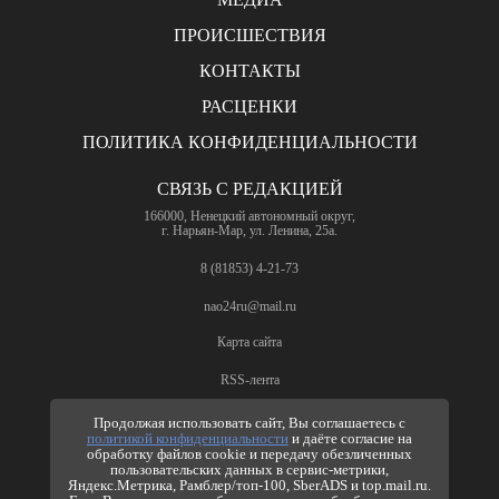
ПРОИСШЕСТВИЯ
КОНТАКТЫ
РАСЦЕНКИ
ПОЛИТИКА КОНФИДЕНЦИАЛЬНОСТИ
СВЯЗЬ С РЕДАКЦИЕЙ
166000, Ненецкий автономный округ,
г. Нарьян-Мар, ул. Ленина, 25а.
8 (81853) 4-21-73
nao24ru@mail.ru
Карта сайта
RSS-лента
ПО ВОПРОСАМ РЕКЛАМЫ
Продолжая использовать сайт, Вы соглашаетесь с
политикой конфиденциальности
и даёте согласие на
8 (81853) 4-63-61
обработку файлов cookie и передачу обезличенных
пользовательских данных в сервис-метрики,
nao24ru@mail.ru
Яндекс.Метрика, Рамблер/топ-100, SberADS и top.mail.ru.
info@nao24.ru