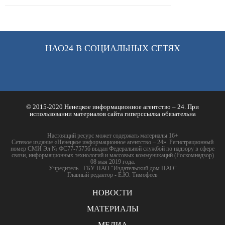
НАО24 В СОЦИАЛЬНЫХ СЕТЯХ
© 2015-2020 Ненецкое информационное агентство – 24. При
использовании материалов сайта гиперссылка обязательна
Настоящий ресурс может содержать материалы 16+
Сетевое издание «Ненецкое информационное агентство – 24». Регистрационный
номер СМИ Эл № ФС77-75756 выдан Федеральной службой по надзору в сфере
связи, информационных технологий и массовых коммуникаций (Роскомнадзор)
08 мая 2019 года.
Учредитель - ГБУ НАО "Издательский дом НАО"
Главный редактор - Е.Ю. Тимофеев
НОВОСТИ
МАТЕРИАЛЫ
МЕДИА