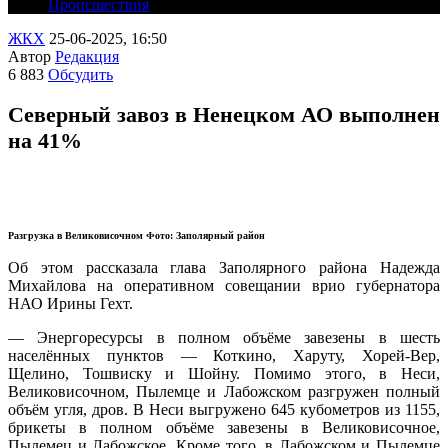
Происшествия
ЖКХ
25-06-2025, 16:50
Автор
Редакция
6 883
Обсудить
Северный завоз в Ненецком АО выполнен
на 41%
Разгрузка в Великовисочном Фото: Заполярный район
Об этом рассказала глава Заполярного района Надежда
Михайлова на оперативном совещании врио губернатора
НАО Ирины Гехт.
— Энергоресурсы в полном объёме завезены в шесть
населённых пунктов — Коткино, Харуту, Хорей-Вер,
Щелино, Тошвиску и Шойну. Помимо этого, в Неси,
Великовисочном, Пылемце и Лабожском разгружен полный
объём угля, дров. В Неси выгружено 645 кубометров из 1155,
брикеты в полном объёме завезены в Великовисочное,
Пылемец и Лабожское. Кроме того, в Лабожском и Пылемце