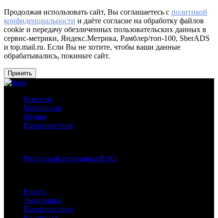
Продолжая использовать сайт, Вы соглашаетесь с
политикой
конфиденциальности
и даёте согласие на обработку файлов
cookie и передачу обезличенных пользовательских данных в
сервис-метрики, Яндекс.Метрика, Рамблер/топ-100, SberADS
и top.mail.ru. Если Вы не хотите, чтобы ваши данные
обрабатывались, покиньте сайт.
Принять
Новости
Материалы
Медиа
Происшествия
Спецпроекты:
Ресурсный потенциал НАО
Рубрики
Власть
Экономика
Происшествия
Криминал