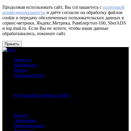
Продолжая использовать сайт, Вы соглашаетесь с
политикой
конфиденциальности
и даёте согласие на обработку файлов
cookie и передачу обезличенных пользовательских данных в
сервис-метрики, Яндекс.Метрика, Рамблер/топ-100, SberADS
и top.mail.ru. Если Вы не хотите, чтобы ваши данные
обрабатывались, покиньте сайт.
Принять
Новости
Материалы
Медиа
Происшествия
Спецпроекты:
Ресурсный потенциал НАО
Рубрики
Власть
Экономика
Происшествия
Криминал