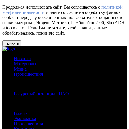
Продолжая использовать сайт, Вы соглашаетесь с
политикой
конфиденциальности
и даёте согласие на обработку файлов
cookie и передачу обезличенных пользовательских данных в
сервис-метрики, Яндекс.Метрика, Рамблер/топ-100, SberADS
и top.mail.ru. Если Вы не хотите, чтобы ваши данные
обрабатывались, покиньте сайт.
Принять
Новости
Материалы
Медиа
Происшествия
Спецпроекты:
Ресурсный потенциал НАО
Рубрики
Власть
Экономика
Происшествия
Криминал