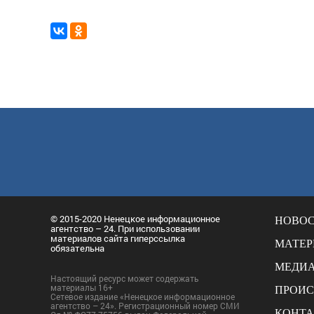
© 2015-2020 Ненецкое информационное
НОВО
агентство – 24. При использовании
материалов сайта гиперссылка
МАТЕ
обязательна
МЕДИ
Настоящий ресурс может содержать
материалы 16+
ПРОИ
Сетевое издание «Ненецкое информационное
агентство – 24». Регистрационный номер СМИ
КОНТ