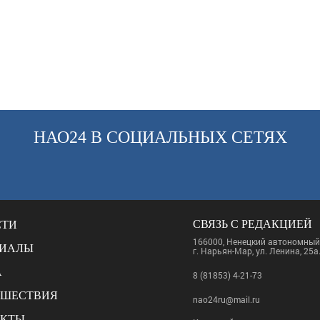
НАО24 В СОЦИАЛЬНЫХ СЕТЯХ
СВЯЗЬ С РЕДАКЦИЕЙ
СТИ
166000, Ненецкий автономный 
РИАЛЫ
г. Нарьян-Мар, ул. Ленина, 25а
А
8 (81853) 4-21-73
СШЕСТВИЯ
nao24ru@mail.ru
АКТЫ