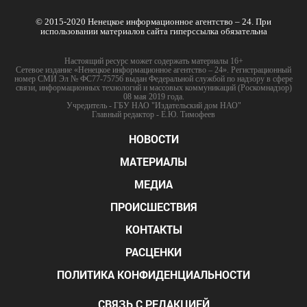
© 2015-2020 Ненецкое информационное агентство – 24. При
использовании материалов сайта гиперссылка обязательна
Настоящий ресурс может содержать материалы 16+
Сетевое издание «Ненецкое информационное агентство – 24». Регистрационный
номер СМИ Эл № ФС77-75756 выдан Федеральной службой по надзору в сфере
связи, информационных технологий и массовых коммуникаций (Роскомнадзор)
08 мая 2019 года.
Учредитель - ГБУ НАО "Издательский дом НАО"
Главный редактор - Е.Ю. Тимофеев
НОВОСТИ
МАТЕРИАЛЫ
МЕДИА
ПРОИСШЕСТВИЯ
КОНТАКТЫ
РАСЦЕНКИ
ПОЛИТИКА КОНФИДЕНЦИАЛЬНОСТИ
СВЯЗЬ С РЕДАКЦИЕЙ