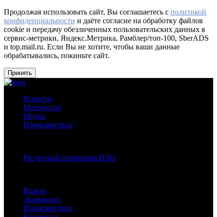
Продолжая использовать сайт, Вы соглашаетесь с
политикой
конфиденциальности
и даёте согласие на обработку файлов
cookie и передачу обезличенных пользовательских данных в
сервис-метрики, Яндекс.Метрика, Рамблер/топ-100, SberADS
и top.mail.ru. Если Вы не хотите, чтобы ваши данные
обрабатывались, покиньте сайт.
Принять
Новости
Материалы
Медиа
Происшествия
Спецпроекты:
Ресурсный потенциал НАО
Рубрики
Власть
Экономика
Происшествия
Криминал