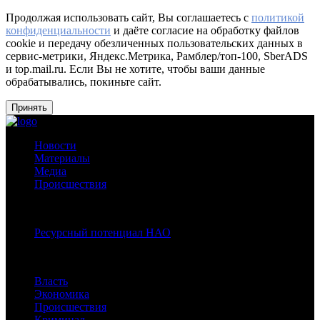
Продолжая использовать сайт, Вы соглашаетесь с
политикой
конфиденциальности
и даёте согласие на обработку файлов
cookie и передачу обезличенных пользовательских данных в
сервис-метрики, Яндекс.Метрика, Рамблер/топ-100, SberADS
и top.mail.ru. Если Вы не хотите, чтобы ваши данные
обрабатывались, покиньте сайт.
Принять
Новости
Материалы
Медиа
Происшествия
Спецпроекты:
Ресурсный потенциал НАО
Рубрики
Власть
Экономика
Происшествия
Криминал