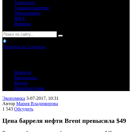
Транспорт
Здравоохранение
Образование
ЖКХ
Выборы
Прогноз на 2 недели
Новости
Материалы
Медиа
Происшествия
Экономика
3-07-2017, 10:31
Автор
Мария Владимирова
1 543
Обсудить
Цена барреля нефти Brent превысила $49