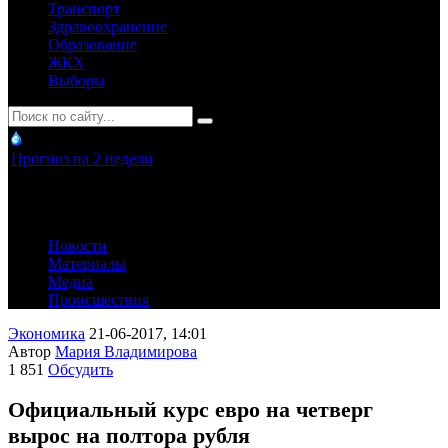
Транспорт
Здравоохранение
Образование
ЖКХ
Выборы
Прогноз на 2 недели
Новости
Материалы
Медиа
Происшествия
Экономика
21-06-2017, 14:01
Автор
Мария Владимирова
1 851
Обсудить
Официальный курс евро на четверг
вырос на полтора рубля