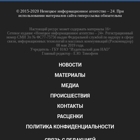
© 2015-2020 Ненецкое информационное агентство – 24. При
использовании материалов сайта гиперссылка обязательна
Настоящий ресурс может содержать материалы 16+
Сетевое издание «Ненецкое информационное агентство – 24». Регистрационный
номер СМИ Эл № ФС77-75756 выдан Федеральной службой по надзору в сфере
связи, информационных технологий и массовых коммуникаций (Роскомнадзор)
08 мая 2019 года.
Учредитель - ГБУ НАО "Издательский дом НАО"
Главный редактор - Е.Ю. Тимофеев
НОВОСТИ
МАТЕРИАЛЫ
МЕДИА
ПРОИСШЕСТВИЯ
КОНТАКТЫ
РАСЦЕНКИ
ПОЛИТИКА КОНФИДЕНЦИАЛЬНОСТИ
СВЯЗЬ С РЕДАКЦИЕЙ