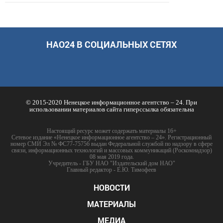
НАО24 В СОЦИАЛЬНЫХ СЕТЯХ
© 2015-2020 Ненецкое информационное агентство – 24. При
использовании материалов сайта гиперссылка обязательна
Настоящий ресурс может содержать материалы 16+
Сетевое издание «Ненецкое информационное агентство – 24». Регистрационный
номер СМИ Эл № ФС77-75756 выдан Федеральной службой по надзору в сфере
связи, информационных технологий и массовых коммуникаций (Роскомнадзор)
08 мая 2019 года.
Учредитель - ГБУ НАО "Издательский дом НАО"
Главный редактор - Е.Ю. Тимофеев
НОВОСТИ
МАТЕРИАЛЫ
МЕДИА