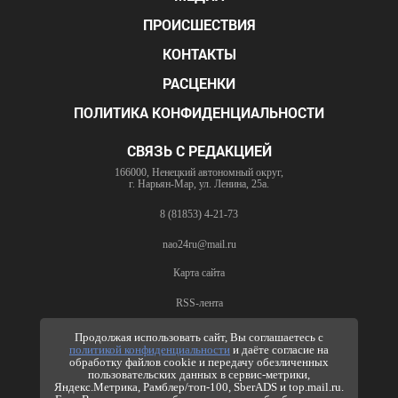
ПРОИСШЕСТВИЯ
КОНТАКТЫ
РАСЦЕНКИ
ПОЛИТИКА КОНФИДЕНЦИАЛЬНОСТИ
СВЯЗЬ С РЕДАКЦИЕЙ
166000, Ненецкий автономный округ,
г. Нарьян-Мар, ул. Ленина, 25а.
8 (81853) 4-21-73
nao24ru@mail.ru
Карта сайта
RSS-лента
ПО ВОПРОСАМ РЕКЛАМЫ
Продолжая использовать сайт, Вы соглашаетесь с
политикой конфиденциальности
и даёте согласие на
8 (81853) 4-63-61
обработку файлов cookie и передачу обезличенных
пользовательских данных в сервис-метрики,
nao24ru@mail.ru
Яндекс.Метрика, Рамблер/топ-100, SberADS и top.mail.ru.
info@nao24.ru