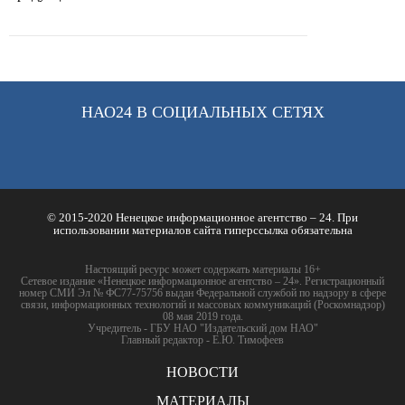
НАО24 В СОЦИАЛЬНЫХ СЕТЯХ
© 2015-2020 Ненецкое информационное агентство – 24. При
использовании материалов сайта гиперссылка обязательна
Настоящий ресурс может содержать материалы 16+
Сетевое издание «Ненецкое информационное агентство – 24». Регистрационный
номер СМИ Эл № ФС77-75756 выдан Федеральной службой по надзору в сфере
связи, информационных технологий и массовых коммуникаций (Роскомнадзор)
08 мая 2019 года.
Учредитель - ГБУ НАО "Издательский дом НАО"
Главный редактор - Е.Ю. Тимофеев
НОВОСТИ
МАТЕРИАЛЫ