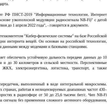
арта.
арт РФ ПНСТ-2019 "Информационные технологии. Интернет
основе узкополосной модуляции радиосигнала NB-Fi)" с датой
вия до 1 апреля 2022 года", - говорится в документе.
н техкомитетом "Кибер-физические системы" на базе Российской
ии интернета вещей. Он основан на российской технологии,
ена данными между модемами и базовыми станциями.
яет обеспечить устойчивую дальность передачи данных до 10
ки и до 30 километров в сельской местности. Перспективные
 ЖКХ, электроэнергетика, логистика, транспорт, а также
передатчик, выполненный в виде интегральной микросхемы.
 странах, работая в нелицензируемых диапазонах частот 430–
ростях в радиоэфире от 50 до 25,6 тысячи бит/с. Чип NB-Fi
ма сигнала без применения сложного антенного оборудования,