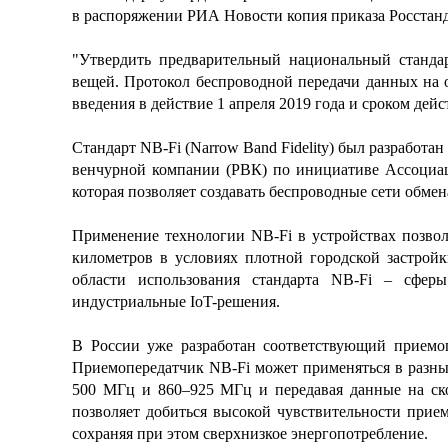
в распоряжении РИА Новости копия приказа Росстанд
"Утвердить предварительный национальный станд
вещей. Протокол беспроводной передачи данных на 
введения в действие 1 апреля 2019 года и сроком дейст
Стандарт NB-Fi (Narrow Band Fidelity) был разработа
венчурной компании (РВК) по инициативе Ассоциац
которая позволяет создавать беспроводные сети обм
Применение технологии NB-Fi в устройствах позвол
километров в условиях плотной городской застрой
области использования стандарта NB-Fi – сферы
индустриальные IoT-решения.
В России уже разработан соответствующий приемо
Приемопередатчик NB-Fi может применяться в разных
500 МГц и 860–925 МГц и передавая данные на ско
позволяет добиться высокой чувствительности прие
сохраняя при этом сверхнизкое энергопотребление.