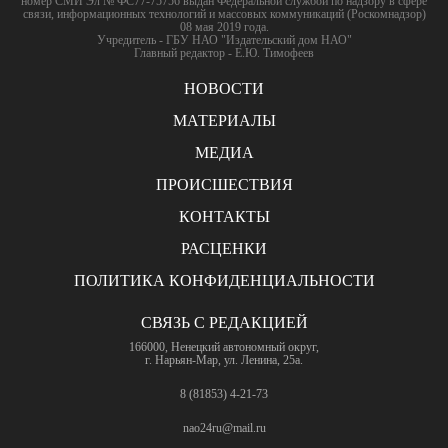
номер СМИ Эл № ФС77-75756 выдан Федеральной службой по надзору в сфере
связи, информационных технологий и массовых коммуникаций (Роскомнадзор)
08 мая 2019 года.
Учредитель - ГБУ НАО "Издательский дом НАО"
Главный редактор - Е.Ю. Тимофеев
НОВОСТИ
МАТЕРИАЛЫ
МЕДИА
ПРОИСШЕСТВИЯ
КОНТАКТЫ
РАСЦЕНКИ
ПОЛИТИКА КОНФИДЕНЦИАЛЬНОСТИ
СВЯЗЬ С РЕДАКЦИЕЙ
166000, Ненецкий автономный округ,
г. Нарьян-Мар, ул. Ленина, 25а.
8 (81853) 4-21-73
nao24ru@mail.ru