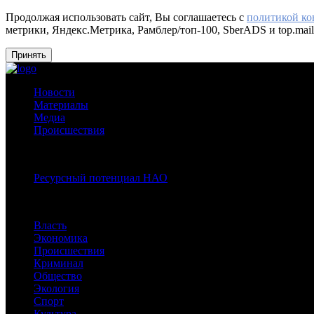
Продолжая использовать сайт, Вы соглашаетесь с
политикой к
метрики, Яндекс.Метрика, Рамблер/топ-100, SberADS и top.mail
Принять
Новости
Материалы
Медиа
Происшествия
Спецпроекты:
Ресурсный потенциал НАО
Рубрики
Власть
Экономика
Происшествия
Криминал
Общество
Экология
Спорт
Культура