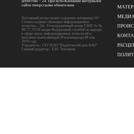
агентство – 24. При использовании материалов
сайта гиперссылка обязательна
МАТЕ
МЕДИ
Настоящий ресурс может содержать материалы 16+
Сетевое издание «Ненецкое информационное
ПРОИ
агентство – 24». Регистрационный номер СМИ Эл №
ФС77-75756 выдан Федеральной службой по надзору
в сфере связи, информационных технологий и
КОНТ
массовых коммуникаций (Роскомнадзор) 08 мая
2019 года.
РАСЦЕ
Учредитель - ГБУ НАО "Издательский дом НАО"
Главный редактор - Е.Ю. Тимофеев
ПОЛИТ