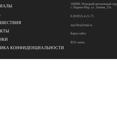
166000, Ненецкий автономный окр
РИАЛЫ
г. Нарьян-Мар, ул. Ленина, 25а.
А
8 (81853) 4-21-73
СШЕСТВИЯ
nao24ru@mail.ru
АКТЫ
Карта сайта
НКИ
RSS-лента
ИКА КОНФИДЕНЦИАЛЬНОСТИ