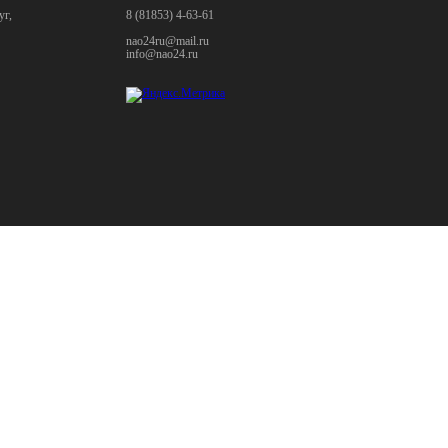
уг,
8 (81853) 4-63-61
nao24ru@mail.ru
info@nao24.ru