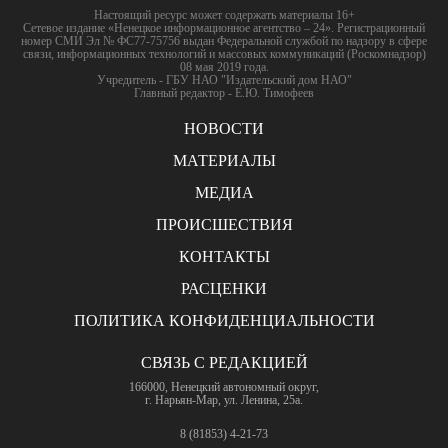
Настоящий ресурс может содержать материалы 16+
Сетевое издание «Ненецкое информационное агентство – 24». Регистрационный
номер СМИ Эл № ФС77-75756 выдан Федеральной службой по надзору в сфере
связи, информационных технологий и массовых коммуникаций (Роскомнадзор)
08 мая 2019 года.
Учредитель - ГБУ НАО "Издательский дом НАО"
Главный редактор - Е.Ю. Тимофеев
НОВОСТИ
МАТЕРИАЛЫ
МЕДИА
ПРОИСШЕСТВИЯ
КОНТАКТЫ
РАСЦЕНКИ
ПОЛИТИКА КОНФИДЕНЦИАЛЬНОСТИ
СВЯЗЬ С РЕДАКЦИЕЙ
166000, Ненецкий автономный округ,
г. Нарьян-Мар, ул. Ленина, 25а.
8 (81853) 4-21-73